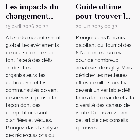
Les impacts du
Guide ultime
changement
pour trouver les
climatique sur
meilleures
15 avril 2026 20:22
20 juin 2025 00:32
les événements
offres de billets
À l’ère du réchauffement
Plonger dans l’univers
de course en
du Tournoi des 6
global, les événements
palpitant du Tournoi des
plein air
Nations
de course en plein air
6 Nations est un rêve
font face à des défis
pour de nombreux
inédits. Les
amateurs de rugby. Mais
organisateurs, les
dénicher les meilleures
participants et les
offres de billets peut vite
communautés doivent
devenir un véritable défi
désormais repenser la
face à la demande et à la
façon dont ces
diversité des canaux de
compétitions sont
vente. Découvrez dans
planifiées et vécues.
cet article des conseils
Plongez dans l’analyse
éprouvés et...
des répercussions du