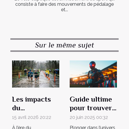
consiste à faire des mouvements de pédalage
et...
Sur le même sujet
Les impacts
Guide ultime
du
pour trouver
changement
les meilleures
15 avril 2026 20:22
20 juin 2025 00:32
climatique sur
offres de
À l’ère du
Plonger dans l’univers