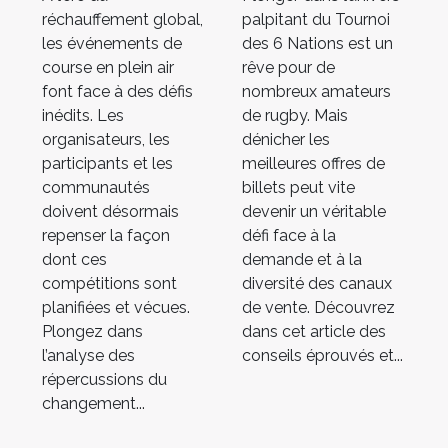
les
billets du
réchauffement global,
palpitant du Tournoi
événements
Tournoi des 6
les événements de
des 6 Nations est un
course en plein air
rêve pour de
de course en
Nations
font face à des défis
nombreux amateurs
plein air
inédits. Les
de rugby. Mais
organisateurs, les
dénicher les
participants et les
meilleures offres de
communautés
billets peut vite
doivent désormais
devenir un véritable
repenser la façon
défi face à la
dont ces
demande et à la
compétitions sont
diversité des canaux
planifiées et vécues.
de vente. Découvrez
Plongez dans
dans cet article des
l’analyse des
conseils éprouvés et...
répercussions du
changement...