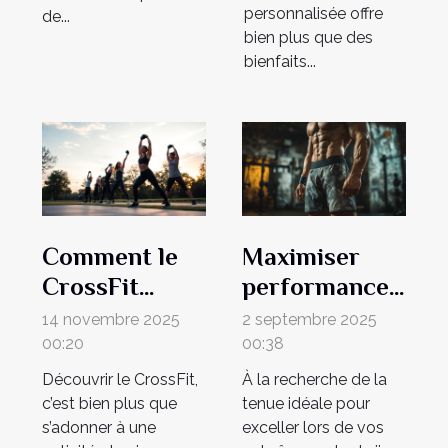
personnalisée offre
de...
bien plus que des
bienfaits...
Comment le
Maximiser
CrossFit
performance
favorise un
et confort :
14 novembre 2025
2 septembre 2025
mode de vie
choisir le bon
00:20
00:38
équilibré ?
short de JJB
Découvrir le CrossFit,
À la recherche de la
c’est bien plus que
tenue idéale pour
s’adonner à une
exceller lors de vos