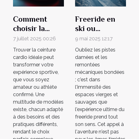
Comment
Freeride en
choisir la
ski ou
meilleure
snowboard les
7 juillet 2025 00:26
9 mai 2025 12:17
ceinture
zones
Trouver la ceinture
Oubliez les pistes
cardio pour
inexplorées
cardio idéale peut
damées et les
votre sport ?
pour riders
transformer votre
remontées
expérience sportive,
mécaniques bondées
avertis
que vous soyez
; c'est dans
amateur ou athlète
l'immensité des
confirmé. Une
espaces vierges et
multitude de modèles
sauvages que
existe, chacun adapté
l'expérience ultime du
à des besoins et des
freeride prend tout
pratiques différents,
son sens. Cet appel à
rendant le choix
l'aventure n'est pas