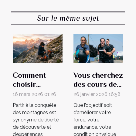
Sur le même sujet
Comment
Vous cherchez
choisir
des cours de
l'équipement
CrossFit au
16 mars 2026 01:26
26 janvier 2026 16:58
parfait pour
Mans ?
Partir à la conquête
Que l’objectif soit
votre
Rendez-vous à
des montagnes est
d’améliorer votre
prochaine
7.2 CrossFit !
synonyme de liberté,
force, votre
de découverte et
endurance, votre
aventure en
d’expériences
condition physique