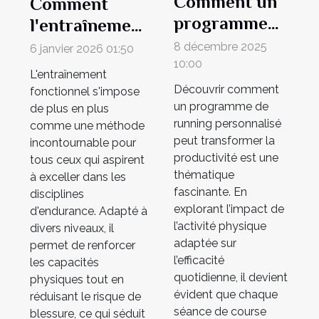
Comment un
Comment
programme
l'entraînement
de running
fonctionnel
8 décembre 2025
6 janvier 2026 01:50
personnalisé
10:00
façonne les
L'entraînement
booste-t-il la
compétiteurs
Découvrir comment
fonctionnel s'impose
productivité ?
un programme de
d'endurance ?
de plus en plus
running personnalisé
comme une méthode
peut transformer la
incontournable pour
productivité est une
tous ceux qui aspirent
thématique
à exceller dans les
fascinante. En
disciplines
explorant l’impact de
d'endurance. Adapté à
l’activité physique
divers niveaux, il
adaptée sur
permet de renforcer
l’efficacité
les capacités
quotidienne, il devient
physiques tout en
évident que chaque
réduisant le risque de
séance de course
blessure, ce qui séduit