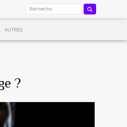
AUTRES
ge ?