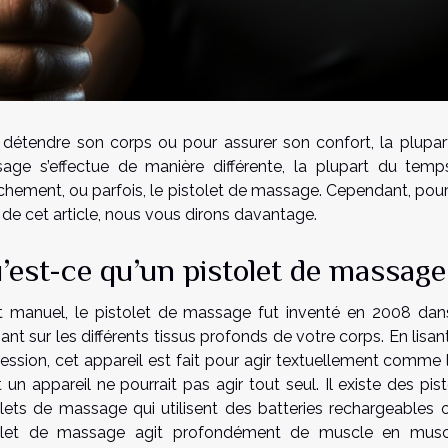
 détendre son corps ou pour assurer son confort, la plup
age s’effectue de manière différente, la plupart du te
chement, ou parfois, le pistolet de massage. Cependant, pourq
 de cet article, nous vous dirons davantage.
’est-ce qu’un pistolet de massage
t manuel, le pistolet de massage fut inventé en 2008 dan
ant sur les différents tissus profonds de votre corps. En lisant
ression, cet appareil est fait pour agir textuellement comme
t un appareil ne pourrait pas agir tout seul. Il existe des p
olets de massage qui utilisent des batteries rechargeables o
olet de massage agit profondément de muscle en muscl