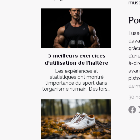
musc
Po
L’us
davan
grâce
3 meilleurs exercices
d’une
d’utilisation de l’haltère
à-di
avan
Les expériences et
statistiques ont montré
pist
l’importance du sport dans
de mi
l’organisme humain. Dès lors...
30 n