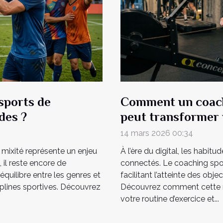
 sports de
Comment un coach
des ?
peut transformer 
14 mars 2026 00:34
mixité représente un enjeu
À l’ère du digital, les habit
, il reste encore de
connectés. Le coaching spor
équilibre entre les genres et
facilitant l’atteinte des obj
ciplines sportives. Découvrez
Découvrez comment cette n
votre routine d’exercice et...