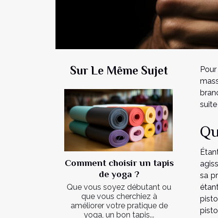
Sur Le Même Sujet
Pour
mass
bran
suite
Qu
Étan
Comment choisir un tapis
agiss
de yoga ?
sa p
Que vous soyez débutant ou
étan
que vous cherchiez à
pist
améliorer votre pratique de
pist
yoga, un bon tapis...