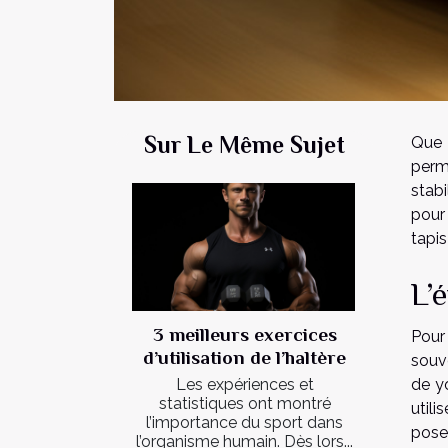
Sur Le Même Sujet
Que 
perme
stab
pour
tapi
L’
3 meilleurs exercices
Pour
d’utilisation de l’haltère
souv
Les expériences et
de y
statistiques ont montré
util
l’importance du sport dans
pose
l’organisme humain. Dès lors...