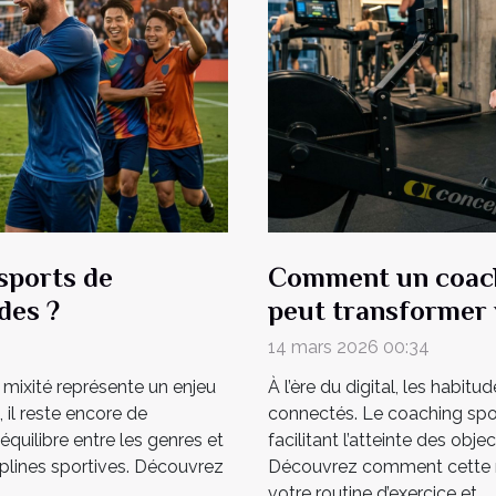
 sports de
Comment un coach
des ?
peut transformer 
14 mars 2026 00:34
mixité représente un enjeu
À l’ère du digital, les habit
, il reste encore de
connectés. Le coaching spor
équilibre entre les genres et
facilitant l’atteinte des obj
ciplines sportives. Découvrez
Découvrez comment cette n
votre routine d’exercice et...