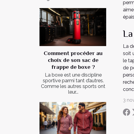
perm
aime
épais
La
La de
Comment procéder au
soit 
choix de son sac de
le t
frappe de boxe ?
de pe
La boxe est une discipline
pers
sportive parmi tant d’autres.
reche
Comme les autres sports ont
conce
leur...
3 no