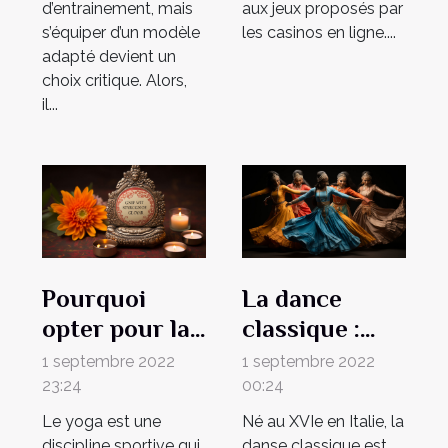
d’entrainement, mais
aux jeux proposés par
s’équiper d’un modèle
les casinos en ligne....
adapté devient un
choix critique. Alors,
il...
Pourquoi
La dance
opter pour la
classique :
pratique du
une dance qui
1 septembre 2022
1 septembre 2022
yoga ?
reflète la
23:24
00:24
classe et
Le yoga est une
Né au XVIe en Italie, la
discipline sportive qui,
danse classique est