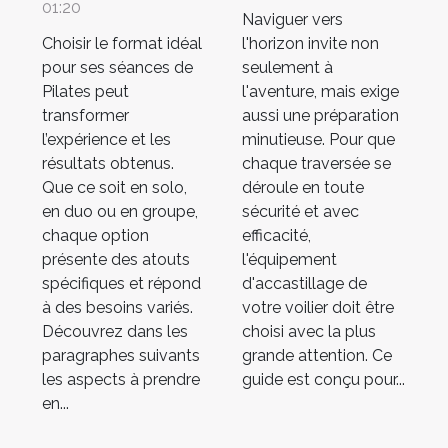
Pilates solo,
d'accastillage
01:20
Naviguer vers
duo ou en
idéal pour
Choisir le format idéal
l'horizon invite non
groupe ?
votre voilier
pour ses séances de
seulement à
Pilates peut
l'aventure, mais exige
transformer
aussi une préparation
l’expérience et les
minutieuse. Pour que
résultats obtenus.
chaque traversée se
Que ce soit en solo,
déroule en toute
en duo ou en groupe,
sécurité et avec
chaque option
efficacité,
présente des atouts
l'équipement
spécifiques et répond
d'accastillage de
à des besoins variés.
votre voilier doit être
Découvrez dans les
choisi avec la plus
paragraphes suivants
grande attention. Ce
les aspects à prendre
guide est conçu pour...
en...