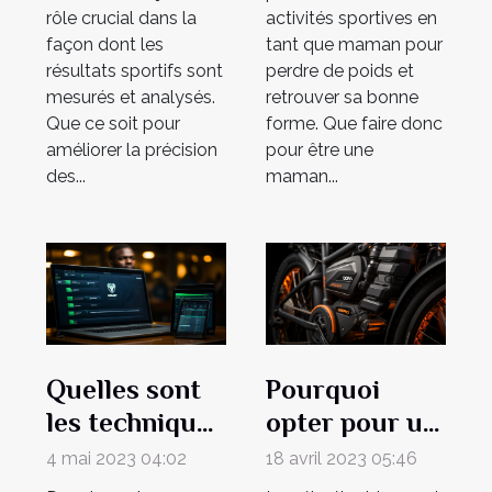
rôle crucial dans la
activités sportives en
façon dont les
tant que maman pour
résultats sportifs sont
perdre de poids et
mesurés et analysés.
retrouver sa bonne
Que ce soit pour
forme. Que faire donc
améliorer la précision
pour être une
des...
maman...
Quelles sont
Pourquoi
les techniques
opter pour un
à utiliser pour
vélo
4 mai 2023 04:02
18 avril 2023 05:46
installer 1XBet
électrique ?