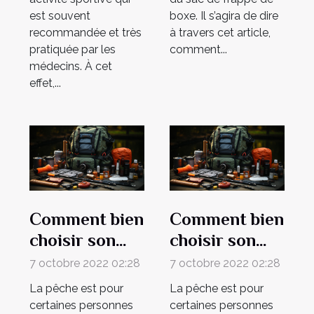
est souvent
boxe. Il s’agira de dire
recommandée et très
à travers cet article,
pratiquée par les
comment...
médecins. À cet
effet,...
Comment bien
Comment bien
choisir son
choisir son
matériel de
matériel de
7 octobre 2022 02:28
7 octobre 2022 02:28
pêche ?
pêche ?
La pêche est pour
La pêche est pour
certaines personnes
certaines personnes