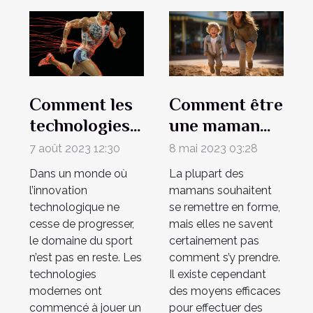
Comment les
Comment être
technologies
une maman
modernes
sportive et en
7 août 2023 12:30
8 mai 2023 03:28
améliorent la
bonne forme ?
Dans un monde où
La plupart des
rapidité et
l’innovation
mamans souhaitent
l'exactitude
technologique ne
se remettre en forme,
cesse de progresser,
mais elles ne savent
des résultats
le domaine du sport
certainement pas
sportifs
n’est pas en reste. Les
comment s’y prendre.
technologies
Il existe cependant
modernes ont
des moyens efficaces
commencé à jouer un
pour effectuer des