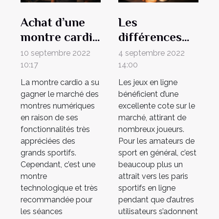
Achat d’une
Les
montre cardio
différences
: Nos conseils
entre paris
10 septembre 2022
4 septembre 2022
pour bien
sportifs et
10:17
14:00
choisir votre
casinos en
La montre cardio a su
Les jeux en ligne
modèle de
ligne
gagner le marché des
bénéficient d’une
montres numériques
excellente cote sur le
montre
en raison de ses
marché, attirant de
fonctionnalités très
nombreux joueurs.
appréciées des
Pour les amateurs de
grands sportifs.
sport en général, c’est
Cependant, c’est une
beaucoup plus un
montre
attrait vers les paris
technologique et très
sportifs en ligne
recommandée pour
pendant que d’autres
les séances
utilisateurs s’adonnent