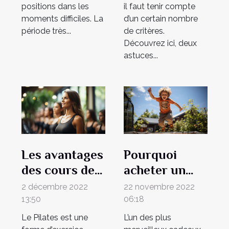
positions dans les
il faut tenir compte
moments difficiles. La
d’un certain nombre
période très...
de critères.
Découvrez ici, deux
astuces...
Les avantages
Pourquoi
des cours de
acheter un
Pilates et
trampoline à
2 décembre 2022
22 novembre 2022
pourquoi ils
votre enfant ?
13:50
06:18
en valent la
Le Pilates est une
L’un des plus