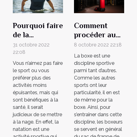
Pourquoi faire
Comment
de la
procéder au
natation ?
choix de son
31 octobre 2022
8 octobre 2022 22:18
sac de frappe
22:08
La boxe est une
de boxe ?
Vous n’aimez pas faire
discipline sportive
le sport ou vous
parmi tant d’autres.
préférer plus des
Comme les autres
activités moins
sports ont leur
épuisantes, mais qui
particularité, il en est
sont bénéfiques à la
de même pour la
santé, il serait
boxe. Ainsi, pour
judicieux de se mettre
s’entraîner dans cette
à la nage. En effet, la
discipline, les boxeurs
natation est une
se servent en général
activité sportive qui
du sac de frappe de