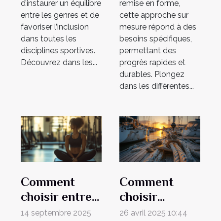
d’instaurer un équilibre
remise en forme,
entre les genres et de
cette approche sur
favoriser l’inclusion
mesure répond à des
dans toutes les
besoins spécifiques,
disciplines sportives.
permettant des
Découvrez dans les...
progrès rapides et
durables. Plongez
dans les différentes...
Comment
Comment
choisir entre
choisir
cours de
l'équipement
14 septembre 2025
26 avril 2025 10:44