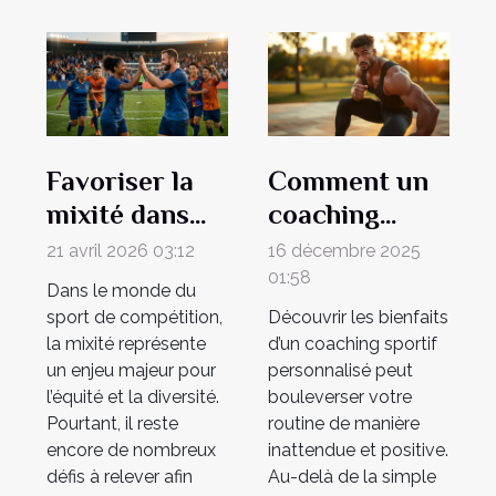
Favoriser la
Comment un
mixité dans
coaching
les sports de
sportif
21 avril 2026 03:12
16 décembre 2025
compétition :
personnalisé
01:58
Dans le monde du
quelles
transforme-t-
sport de compétition,
Découvrir les bienfaits
méthodes ?
il votre
la mixité représente
d’un coaching sportif
un enjeu majeur pour
personnalisé peut
quotidien ?
l’équité et la diversité.
bouleverser votre
Pourtant, il reste
routine de manière
encore de nombreux
inattendue et positive.
défis à relever afin
Au-delà de la simple