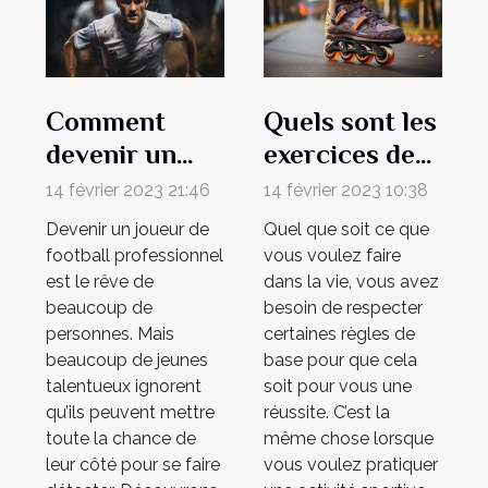
Comment
Quels sont les
devenir un
exercices de
footballeur
base pour
14 février 2023 21:46
14 février 2023 10:38
professionnel
faire le
Devenir un joueur de
Quel que soit ce que
?
roller ?
football professionnel
vous voulez faire
est le rêve de
dans la vie, vous avez
beaucoup de
besoin de respecter
personnes. Mais
certaines règles de
beaucoup de jeunes
base pour que cela
talentueux ignorent
soit pour vous une
qu’ils peuvent mettre
réussite. C’est la
toute la chance de
même chose lorsque
leur côté pour se faire
vous voulez pratiquer