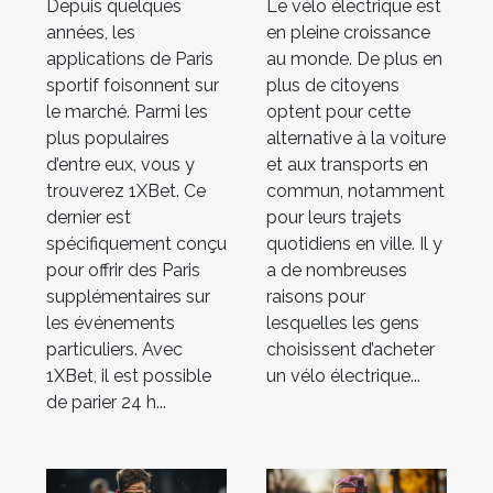
Depuis quelques
Le vélo électrique est
?
années, les
en pleine croissance
applications de Paris
au monde. De plus en
sportif foisonnent sur
plus de citoyens
le marché. Parmi les
optent pour cette
plus populaires
alternative à la voiture
d’entre eux, vous y
et aux transports en
trouverez 1XBet. Ce
commun, notamment
dernier est
pour leurs trajets
spécifiquement conçu
quotidiens en ville. Il y
pour offrir des Paris
a de nombreuses
supplémentaires sur
raisons pour
les événements
lesquelles les gens
particuliers. Avec
choisissent d’acheter
1XBet, il est possible
un vélo électrique...
de parier 24 h...