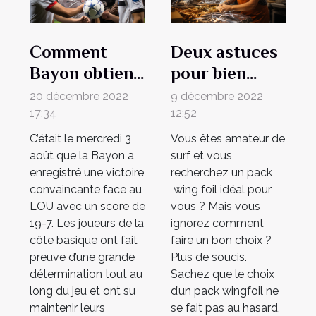
Comment
Deux astuces
Bayon obtient
pour bien
sa victoire
choisir son
20 décembre 2022
9 décembre 2022
contre Lyon ?
pack wing foil
17:34
12:52
C’était le mercredi 3
Vous êtes amateur de
août que la Bayon a
surf et vous
enregistré une victoire
recherchez un pack
convaincante face au
wing foil idéal pour
LOU avec un score de
vous ? Mais vous
19-7. Les joueurs de la
ignorez comment
côte basique ont fait
faire un bon choix ?
preuve d’une grande
Plus de soucis.
détermination tout au
Sachez que le choix
long du jeu et ont su
d’un pack wingfoil ne
maintenir leurs
se fait pas au hasard,