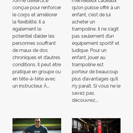
peine
forme d’exercice
merveilleux cadeaux
conçue pour renforcer
qu’on puisse offrir à un
le corps et améliorer
enfant, c’est de lui
la flexibilité. Il a
acheter un
également le
trampoline. Il ne s’agit
potentiel d’aider les
pas seulement d’un
personnes souffrant
équipement sportif et
de maux de dos
ludique. Pour un
chroniques et d’autres
enfant, jouer au
conditions. Il peut être
trampoline est
pratiqué en groupe ou
porteur de beaucoup
en tête-à-tête avec
plus d’avantages qu’il
un instructeur. À...
n’y paraît. Si vous ne le
savez pas,
découvrez...