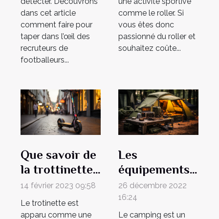
détecter. Découvrons
une activité sportive
dans cet article
comme le roller. Si
comment faire pour
vous êtes donc
taper dans l’œil des
passionné du roller et
recruteurs de
souhaitez coûte...
footballeurs...
Que savoir de
Les
la trottinette
équipements
freestyle ?
nécessaires
14 février 2023 09:58
26 décembre 2022
pour le
16:24
Le trotinette est
camping
apparu comme une
Le camping est un