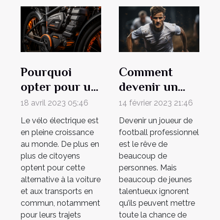
Pourquoi
Comment
opter pour un
devenir un
vélo
footballeur
18 avril 2023 05:46
14 février 2023 21:46
électrique ?
professionnel
Le vélo électrique est
Devenir un joueur de
?
en pleine croissance
football professionnel
au monde. De plus en
est le rêve de
plus de citoyens
beaucoup de
optent pour cette
personnes. Mais
alternative à la voiture
beaucoup de jeunes
et aux transports en
talentueux ignorent
commun, notamment
qu’ils peuvent mettre
pour leurs trajets
toute la chance de