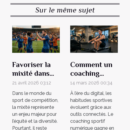
Sur le même sujet
Favoriser la
Comment un
mixité dans
coaching
les sports de
sportif
21 avril 2026 03:12
14 mars 2026 00:34
compétition :
numérique
Dans le monde du
À l’ère du digital, les
quelles
peut
sport de compétition,
habitudes sportives
méthodes ?
transformer
la mixité représente
évoluent grâce aux
un enjeu majeur pour
outils connectés. Le
votre routine
l’équité et la diversité.
coaching sportif
d'exercice ?
Pourtant, il reste
numérique gagne en