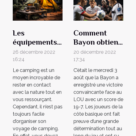
Les
Comment
équipements
Bayon obtient
nécessaires
sa victoire
26 décembre 2022
20 décembre 2022
pour le
contre Lyon ?
16:24
17:34
camping
Le camping est un
C’était le mercredi 3
moyen incroyable de
août que la Bayon a
rester en contact
enregistré une victoire
avec la nature tout en
convaincante face au
vous ressourçant.
LOU avec un score de
Cependant, il n’est pas
19-7. Les joueurs de la
toujours facile
côte basique ont fait
d’organiser son
preuve d’une grande
voyage de camping.
détermination tout au
En effet, vous devez
long du jeu et ont su