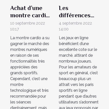
Achat d’une
Les
montre cardio
différences
: Nos conseils
entre paris
10 septembre 2022
4 septembre 2022
pour bien
sportifs et
10:17
14:00
choisir votre
casinos en
La montre cardio a su
Les jeux en ligne
modèle de
ligne
gagner le marché des
bénéficient d’une
montres numériques
excellente cote sur le
montre
en raison de ses
marché, attirant de
fonctionnalités très
nombreux joueurs.
appréciées des
Pour les amateurs de
grands sportifs.
sport en général, c’est
Cependant, c’est une
beaucoup plus un
montre
attrait vers les paris
technologique et très
sportifs en ligne
recommandée pour
pendant que d’autres
les séances
utilisateurs s’adonnent
d’entrainement, mais
aux jeux proposés par