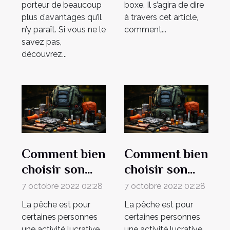
porteur de beaucoup
boxe. Il s’agira de dire
plus d’avantages qu’il
à travers cet article,
n’y paraît. Si vous ne le
comment...
savez pas,
découvrez...
Comment bien
Comment bien
choisir son
choisir son
matériel de
matériel de
7 octobre 2022 02:28
7 octobre 2022 02:28
pêche ?
pêche ?
La pêche est pour
La pêche est pour
certaines personnes
certaines personnes
une activité lucrative.
une activité lucrative.