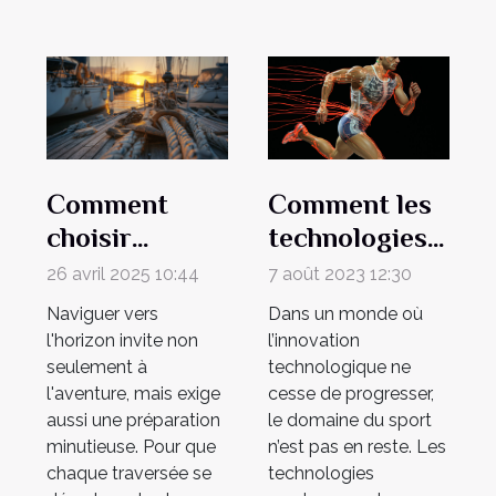
Comment les
Comment
technologies
choisir
modernes
l'équipement
7 août 2023 12:30
26 avril 2025 10:44
améliorent la
d'accastillage
Dans un monde où
Naviguer vers
rapidité et
idéal pour
l’innovation
l'horizon invite non
l'exactitude
votre voilier
technologique ne
seulement à
cesse de progresser,
l'aventure, mais exige
des résultats
le domaine du sport
aussi une préparation
sportifs
n’est pas en reste. Les
minutieuse. Pour que
technologies
chaque traversée se