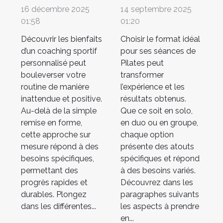
sportif
cours de
16 décembre 2025
14 septembre 2025
personnalisé
Pilates solo,
01:58
01:20
transforme-t-
duo ou en
Découvrir les bienfaits
Choisir le format idéal
il votre
groupe ?
d’un coaching sportif
pour ses séances de
personnalisé peut
Pilates peut
quotidien ?
bouleverser votre
transformer
routine de manière
l’expérience et les
inattendue et positive.
résultats obtenus.
Au-delà de la simple
Que ce soit en solo,
remise en forme,
en duo ou en groupe,
cette approche sur
chaque option
mesure répond à des
présente des atouts
besoins spécifiques,
spécifiques et répond
permettant des
à des besoins variés.
progrès rapides et
Découvrez dans les
durables. Plongez
paragraphes suivants
dans les différentes...
les aspects à prendre
en...