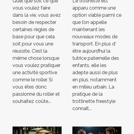
Quel que soit ce que
Le trotinette est
roller ?
vous voulez faire
apparu comme une
dans la vie, vous avez
option viable parmi ce
besoin de respecter
que l’on appelle
certaines règles de
maintenant les
base pour que cela
nouveaux modes de
soit pour vous une
transport. En plus d’
réussite. C’est la
être aujourd’hui la
même chose lorsque
tutrice paternelle des
vous voulez pratiquer
enfants, elle les
une activité sportive
adepte aussi de plus
comme le roller. Si
en plus, notamment
vous êtes donc
en milieu urbain. La
passionné du roller et
pratique de la
souhaitez coûte...
trottinette freestyle
connaît...