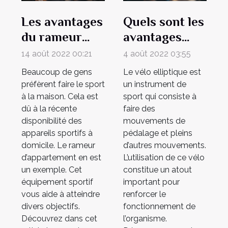
Les avantages
Quels sont les
du rameur
avantages
pour sport
d’un vélo
14 août 2022 00:21
4 août 2022 03:55
maison
elliptique ?
Beaucoup de gens
Le vélo elliptique est
préfèrent faire le sport
un instrument de
à la maison. Cela est
sport qui consiste à
dû à la récente
faire des
disponibilité des
mouvements de
appareils sportifs à
pédalage et pleins
domicile. Le rameur
d’autres mouvements.
d’appartement en est
L’utilisation de ce vélo
un exemple. Cet
constitue un atout
équipement sportif
important pour
vous aide à atteindre
renforcer le
divers objectifs.
fonctionnement de
Découvrez dans cet
l’organisme.