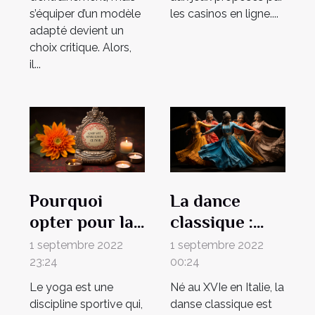
s’équiper d’un modèle
les casinos en ligne....
adapté devient un
choix critique. Alors,
il...
Pourquoi
La dance
opter pour la
classique :
pratique du
une dance qui
1 septembre 2022
1 septembre 2022
yoga ?
reflète la
23:24
00:24
classe et
Le yoga est une
Né au XVIe en Italie, la
l'intégrité
discipline sportive qui,
danse classique est