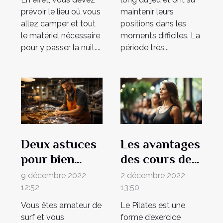
prévoir le lieu où vous
maintenir leurs
allez camper et tout
positions dans les
le matériel nécessaire
moments difficiles. La
pour y passer la nuit....
période très...
Deux astuces
Les avantages
pour bien
des cours de
choisir son
Pilates et
9 décembre 2022
2 décembre 2022
pack wing foil
pourquoi ils
12:52
13:50
en valent la
Vous êtes amateur de
Le Pilates est une
peine
surf et vous
forme d’exercice