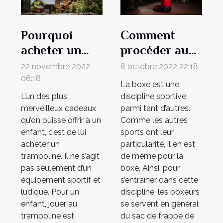
Pourquoi
Comment
acheter un
procéder au
trampoline à
choix de son
22 novembre 2022
8 octobre 2022 22:18
votre enfant ?
sac de frappe
06:18
La boxe est une
de boxe ?
L’un des plus
discipline sportive
merveilleux cadeaux
parmi tant d’autres.
qu’on puisse offrir à un
Comme les autres
enfant, c’est de lui
sports ont leur
acheter un
particularité, il en est
trampoline. Il ne s’agit
de même pour la
pas seulement d’un
boxe. Ainsi, pour
équipement sportif et
s’entraîner dans cette
ludique. Pour un
discipline, les boxeurs
enfant, jouer au
se servent en général
trampoline est
du sac de frappe de