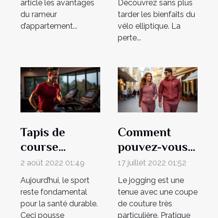
article les avantages
Découvrez sans plus
du rameur
tarder les bienfaits du
d’appartement...
vélo elliptique. La
perte...
Tapis de
Comment
course
pouvez-vous
Sportstech,
très bien
2 août 2022 01:49
17 juillet 2022 01:52
les
choisir votre
Aujourd’hui, le sport
Le jogging est une
fondamentaux
jogging ?
reste fondamental
tenue avec une coupe
de cette
pour la santé durable.
de couture très
Ceci pousse
particulière. Pratique