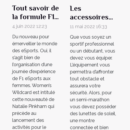
Tout savoir de
Les
la formule F1
accessoires
des women's
indispensables
4 juin 2022 12:23
11 mai 2022 16:33
pour un Semi-
Du nouveau pour
Que vous soyez un
marathon
émerveiller le monde
sportif professionnel
des eSports. Oui, il
ou un débutant, vous
s’agit bien de
devez vous équiper.
l’organisation d’une
L’équipement vous
journée d’expérience
permettra d’affronter
de F1 eSports aux
tout obstacle et
femmes. Women’s
assurera votre
Wildcard est intitulé
sécurité. Alors, pour
cette nouveauté de
un semi-marathon
Natalie Pinkham qui
vous devez posséder
précède au
des lunettes de soleil,
lancement des
une montre
activités pour le
connectée et bien