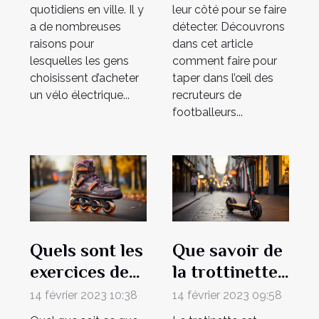
quotidiens en ville. Il y
leur côté pour se faire
a de nombreuses
détecter. Découvrons
raisons pour
dans cet article
lesquelles les gens
comment faire pour
choisissent d’acheter
taper dans l’œil des
un vélo électrique...
recruteurs de
footballeurs...
Quels sont les
Que savoir de
exercices de
la trottinette
base pour
freestyle ?
14 février 2023 10:38
14 février 2023 09:58
faire le