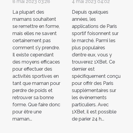
sportive et en
à utiliser pour
8 mai 2023 03:28
4 mai 2023 04:02
bonne forme ?
installer 1XBet
La plupart des
Depuis quelques
?
mamans souhaitent
années, les
se remettre en forme,
applications de Paris
mais elles ne savent
sportif foisonnent sur
certainement pas
le marché. Parmi les
comment s’y prendre.
plus populaires
Il existe cependant
d’entre eux, vous y
des moyens efficaces
trouverez 1XBet. Ce
pour effectuer des
dernier est
activités sportives en
spécifiquement conçu
tant que maman pour
pour offrir des Paris
perdre de poids et
supplémentaires sur
retrouver sa bonne
les événements
forme. Que faire donc
particuliers. Avec
pour être une
1XBet, il est possible
maman...
de parier 24 h...