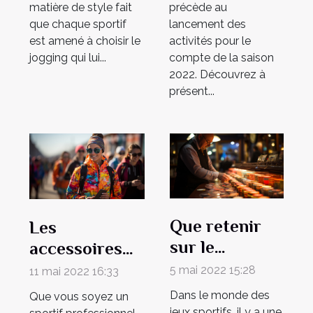
matière de style fait
précède au
que chaque sportif
lancement des
est amené à choisir le
activités pour le
jogging qui lui...
compte de la saison
2022. Découvrez à
présent...
Que retenir
Les
sur le
accessoires
bookmaker ?
indispensables
5 mai 2022 15:28
11 mai 2022 16:33
pour un Semi-
Dans le monde des
Que vous soyez un
marathon
jeux sportifs, il y a une