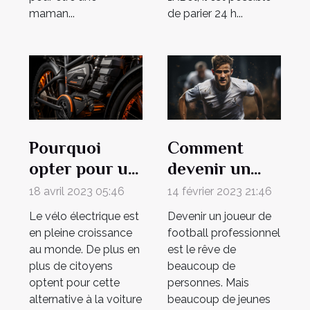
maman...
de parier 24 h...
Pourquoi
Comment
opter pour un
devenir un
vélo
footballeur
18 avril 2023 05:46
14 février 2023 21:46
électrique ?
professionnel
Le vélo électrique est
Devenir un joueur de
?
en pleine croissance
football professionnel
au monde. De plus en
est le rêve de
plus de citoyens
beaucoup de
optent pour cette
personnes. Mais
alternative à la voiture
beaucoup de jeunes