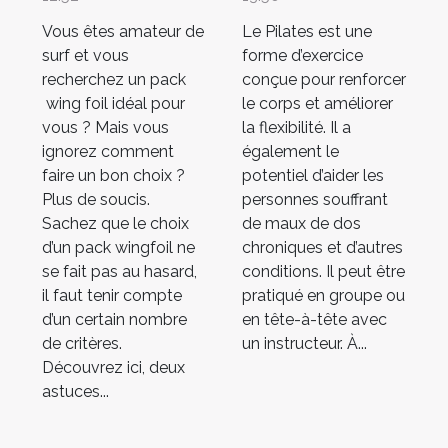
en valent la
Vous êtes amateur de
Le Pilates est une
peine
surf et vous
forme d’exercice
recherchez un pack
conçue pour renforcer
wing foil idéal pour
le corps et améliorer
vous ? Mais vous
la flexibilité. Il a
ignorez comment
également le
faire un bon choix ?
potentiel d’aider les
Plus de soucis.
personnes souffrant
Sachez que le choix
de maux de dos
d’un pack wingfoil ne
chroniques et d’autres
se fait pas au hasard,
conditions. Il peut être
il faut tenir compte
pratiqué en groupe ou
d’un certain nombre
en tête-à-tête avec
de critères.
un instructeur. À...
Découvrez ici, deux
astuces...