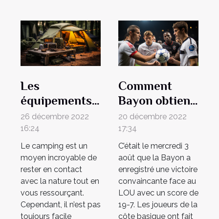
Les
Comment
équipements
Bayon obtient
nécessaires
sa victoire
26 décembre 2022
20 décembre 2022
pour le
contre Lyon ?
16:24
17:34
camping
Le camping est un
C’était le mercredi 3
moyen incroyable de
août que la Bayon a
rester en contact
enregistré une victoire
avec la nature tout en
convaincante face au
vous ressourçant.
LOU avec un score de
Cependant, il n’est pas
19-7. Les joueurs de la
toujours facile
côte basique ont fait