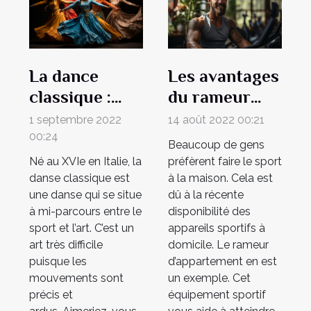
La dance
Les avantages
classique :
du rameur
une dance qui
pour sport
1 septembre 2022
14 août 2022 00:21
reflète la
maison
00:24
Beaucoup de gens
classe et
Né au XVIe en Italie, la
préfèrent faire le sport
l'intégrité
danse classique est
à la maison. Cela est
une danse qui se situe
dû à la récente
à mi-parcours entre le
disponibilité des
sport et l’art. C’est un
appareils sportifs à
art très difficile
domicile. Le rameur
puisque les
d’appartement en est
mouvements sont
un exemple. Cet
précis et
équipement sportif