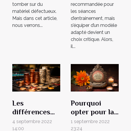
tomber sur du
recommandée pour
matériel défectueux.
les séances
Mais dans cet article,
d’entrainement, mais
nous verrons...
s’équiper d’un modèle
adapté devient un
choix critique. Alors,
il...
Les
Pourquoi
différences
opter pour la
entre paris
pratique du
4 septembre 2022
1 septembre 2022
sportifs et
yoga ?
14:00
23:24