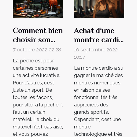
Comment bien
Achat d’une
choisir son
montre cardio
matériel de
: Nos conseils
7 octobre 2022 02:28
10 septembre 2022
pêche ?
pour bien
10:17
La pêche est pour
choisir votre
certaines personnes
La montre cardio a su
modèle de
une activité lucrative.
gagner le marché des
Pour d’autres, c’est
montres numériques
montre
juste un sport. De
en raison de ses
toutes les façons,
fonctionnalités très
pour aller à la pêche, il
appréciées des
faut un certain
grands sportifs.
matériel. Le choix du
Cependant, c’est une
matériel n’est pas aisé,
montre
et vous pouvez
technologique et très