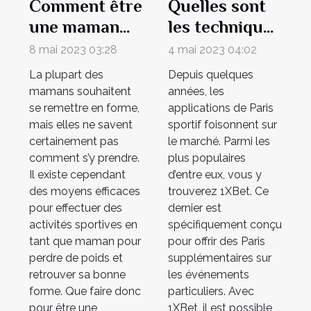
Comment être
Quelles sont
une maman
les techniques
sportive et en
à utiliser pour
8 mai 2023 03:28
4 mai 2023 04:02
bonne forme ?
installer 1XBet
La plupart des
Depuis quelques
?
mamans souhaitent
années, les
se remettre en forme,
applications de Paris
mais elles ne savent
sportif foisonnent sur
certainement pas
le marché. Parmi les
comment s’y prendre.
plus populaires
Il existe cependant
d’entre eux, vous y
des moyens efficaces
trouverez 1XBet. Ce
pour effectuer des
dernier est
activités sportives en
spécifiquement conçu
tant que maman pour
pour offrir des Paris
perdre de poids et
supplémentaires sur
retrouver sa bonne
les événements
forme. Que faire donc
particuliers. Avec
pour être une
1XBet, il est possible