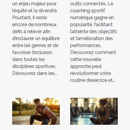
un enjeu majeur pour
outils connectés. Le
votre routine
l’équité et la diversité.
coaching sportif
d'exercice ?
Pourtant, il reste
numérique gagne en
encore de nombreux
popularité, facilitant
défis à relever afin
l’atteinte des objectifs
d’instaurer un équilibre
et l’amélioration des
entre les genres et de
performances.
favoriser l’inclusion
Découvrez comment
dans toutes les
cette nouvelle
disciplines sportives.
approche peut
Découvrez dans les...
révolutionner votre
routine d’exercice et...