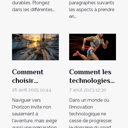
durables. Plongez
paragraphes suivants
dans les différentes...
les aspects à prendre
en...
Comment les
Comment
technologies
choisir
modernes
l'équipement
7 août 2023 12:30
26 avril 2025 10:44
améliorent la
d'accastillage
Dans un monde où
Naviguer vers
rapidité et
idéal pour
l’innovation
l'horizon invite non
l'exactitude
votre voilier
technologique ne
seulement à
cesse de progresser,
l'aventure, mais exige
des résultats
le domaine du sport
aussi une préparation