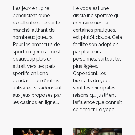
casinos en
Les jeux en ligne
Le yoga est une
ligne
bénéficient d’une
discipline sportive qui,
excellente cote sur le
contrairement à
marché, attirant de
certaines pratiques,
nombreux joueurs.
est plutôt douce. Cela
Pour les amateurs de
facilite son adoption
sport en général, c’est
par plusieurs
beaucoup plus un
personnes, surtout les
attrait vers les paris
plus âgées.
sportifs en ligne
Cependant, les
pendant que d’autres
bienfaits du yoga
utilisateurs s’adonnent
sont les principales
aux jeux proposés par
raisons qui justifient
les casinos en ligne....
l’affluence que connaît
ce dernier. Le yoga...