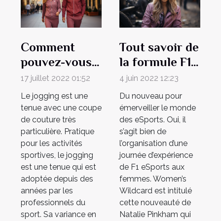
Comment
Tout savoir de
pouvez-vous
la formule F1
très bien
des women's
17 juillet 2022 01:52
4 juin 2022 12:23
choisir votre
Le jogging est une
Du nouveau pour
jogging ?
tenue avec une coupe
émerveiller le monde
de couture très
des eSports. Oui, il
particulière. Pratique
s’agit bien de
pour les activités
l’organisation d’une
sportives, le jogging
journée d’expérience
est une tenue qui est
de F1 eSports aux
adoptée depuis des
femmes. Women’s
années par les
Wildcard est intitulé
professionnels du
cette nouveauté de
sport. Sa variance en
Natalie Pinkham qui