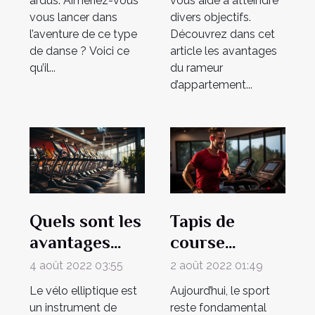
ardus. Aimeriez-vous
vous aide à atteindre
vous lancer dans
divers objectifs.
l’aventure de ce type
Découvrez dans cet
de danse ? Voici ce
article les avantages
qu’il...
du rameur
d’appartement...
Quels sont les
Tapis de
avantages
course
d’un vélo
Sportstech,
4 août 2022 03:55
2 août 2022 01:49
elliptique ?
les
Le vélo elliptique est
Aujourd’hui, le sport
fondamentaux
un instrument de
reste fondamental