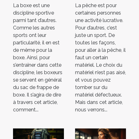
sac de frappe
pêche ?
La boxe est une
La pêche est pour
de boxe ?
discipline sportive
certaines personnes
parmi tant d’autres.
une activité lucrative.
Comme les autres
Pour d’autres, c’est
sports ont leur
juste un sport. De
particularité, il en est
toutes les façons,
de même pour la
pour aller à la pêche, il
boxe. Ainsi, pour
faut un certain
s’entraîner dans cette
matériel. Le choix du
discipline, les boxeurs
matériel n’est pas aisé,
se servent en général
et vous pouvez
du sac de frappe de
tomber sur du
boxe. Il s’agira de dire
matériel défectueux.
à travers cet article,
Mais dans cet article,
comment...
nous verrons...