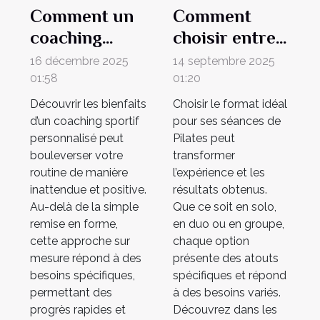
Comment un
Comment
coaching
choisir entre
sportif
cours de
16 décembre 2025
14 septembre 2025
personnalisé
Pilates solo,
01:58
01:20
transforme-t-
duo ou en
Découvrir les bienfaits
Choisir le format idéal
il votre
groupe ?
d’un coaching sportif
pour ses séances de
personnalisé peut
Pilates peut
quotidien ?
bouleverser votre
transformer
routine de manière
l’expérience et les
inattendue et positive.
résultats obtenus.
Au-delà de la simple
Que ce soit en solo,
remise en forme,
en duo ou en groupe,
cette approche sur
chaque option
mesure répond à des
présente des atouts
besoins spécifiques,
spécifiques et répond
permettant des
à des besoins variés.
progrès rapides et
Découvrez dans les