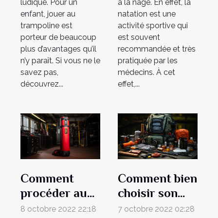
ludique. Pour un
à la nage. En effet, la
enfant, jouer au
natation est une
trampoline est
activité sportive qui
porteur de beaucoup
est souvent
plus d’avantages qu’il
recommandée et très
n’y paraît. Si vous ne le
pratiquée par les
savez pas,
médecins. À cet
découvrez...
effet,...
Comment
Comment bien
procéder au
choisir son
choix de son
matériel de
8 octobre 2022 22:18
7 octobre 2022 02:28