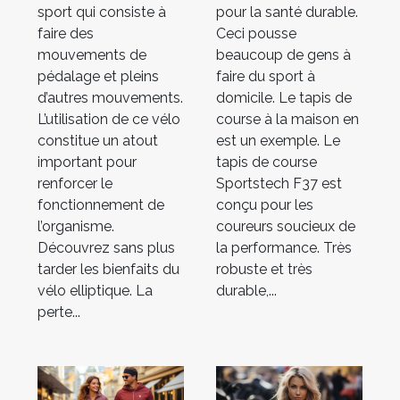
de cette
sport qui consiste à
pour la santé durable.
faire des
Ceci pousse
marque de
mouvements de
beaucoup de gens à
tapis
pédalage et pleins
faire du sport à
d’autres mouvements.
domicile. Le tapis de
L’utilisation de ce vélo
course à la maison en
constitue un atout
est un exemple. Le
important pour
tapis de course
renforcer le
Sportstech F37 est
fonctionnement de
conçu pour les
l’organisme.
coureurs soucieux de
Découvrez sans plus
la performance. Très
tarder les bienfaits du
robuste et très
vélo elliptique. La
durable,...
perte...