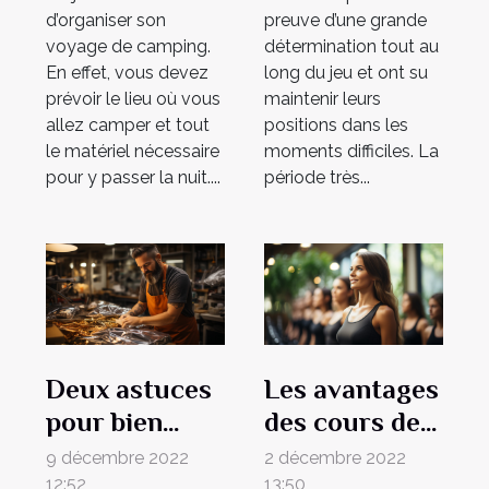
d’organiser son
preuve d’une grande
voyage de camping.
détermination tout au
En effet, vous devez
long du jeu et ont su
prévoir le lieu où vous
maintenir leurs
allez camper et tout
positions dans les
le matériel nécessaire
moments difficiles. La
pour y passer la nuit....
période très...
Deux astuces
Les avantages
pour bien
des cours de
choisir son
Pilates et
9 décembre 2022
2 décembre 2022
pack wing foil
pourquoi ils
12:52
13:50