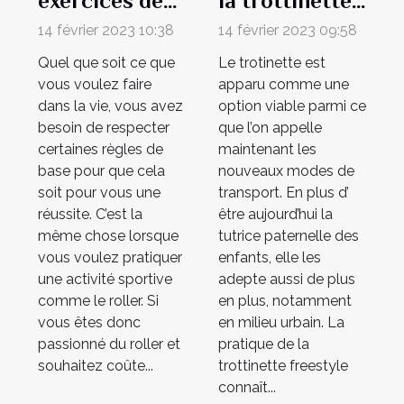
exercices de
la trottinette
base pour
freestyle ?
14 février 2023 10:38
14 février 2023 09:58
faire le
Quel que soit ce que
Le trotinette est
roller ?
vous voulez faire
apparu comme une
dans la vie, vous avez
option viable parmi ce
besoin de respecter
que l’on appelle
certaines règles de
maintenant les
base pour que cela
nouveaux modes de
soit pour vous une
transport. En plus d’
réussite. C’est la
être aujourd’hui la
même chose lorsque
tutrice paternelle des
vous voulez pratiquer
enfants, elle les
une activité sportive
adepte aussi de plus
comme le roller. Si
en plus, notamment
vous êtes donc
en milieu urbain. La
passionné du roller et
pratique de la
souhaitez coûte...
trottinette freestyle
connaît...