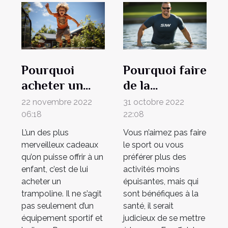
Pourquoi
Pourquoi faire
acheter un
de la
trampoline à
natation ?
22 novembre 2022
31 octobre 2022
votre enfant ?
06:18
22:08
L’un des plus
Vous n’aimez pas faire
merveilleux cadeaux
le sport ou vous
qu’on puisse offrir à un
préférer plus des
enfant, c’est de lui
activités moins
acheter un
épuisantes, mais qui
trampoline. Il ne s’agit
sont bénéfiques à la
pas seulement d’un
santé, il serait
équipement sportif et
judicieux de se mettre